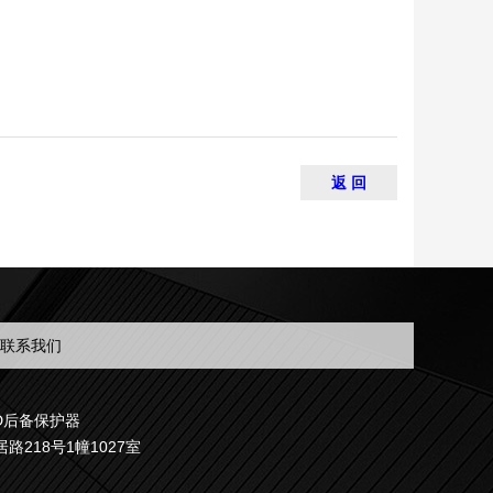
返 回
联系我们
D后备保护器
路218号1幢1027室