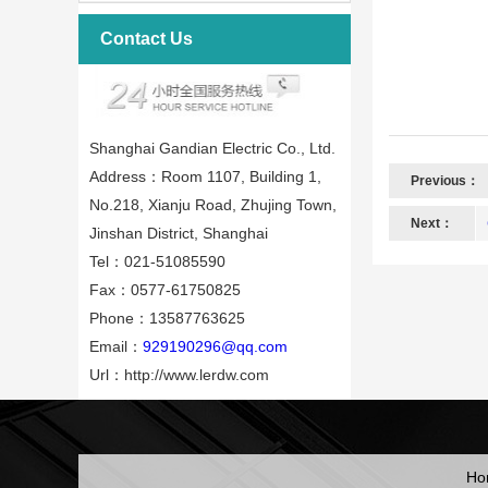
Contact Us
Shanghai Gandian Electric Co., Ltd.
Address：Room 1107, Building 1,
Previous：
No.218, Xianju Road, Zhujing Town,
Next：
Jinshan District, Shanghai
Tel：021-51085590
Fax：0577-61750825
Phone：13587763625
Email：
929190296@qq.com
Url：http://www.lerdw.com
Ho