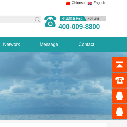
Chinese
English
400-009-8800
Network
Message
Contact