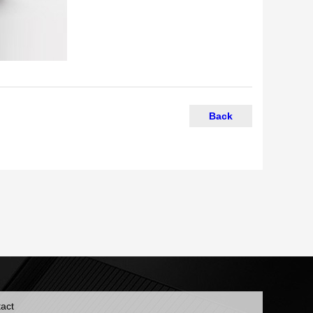
Back
act