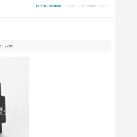
Current Location：
Home
>
Products Center
ck：2295