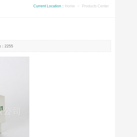
Current Location：
Home
>
Products Center
ck：2255