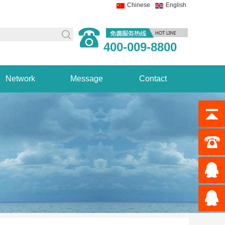
Chinese
English
400-009-8800
Network
Message
Contact