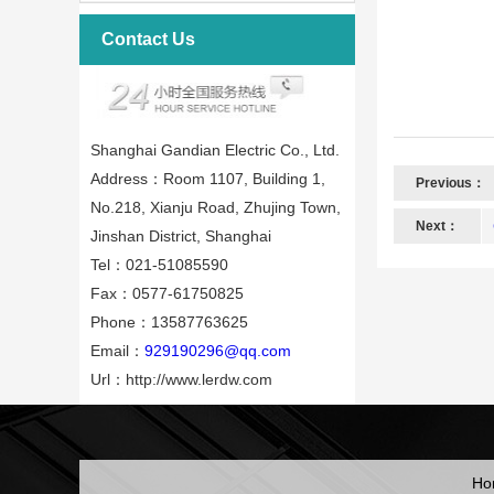
Contact Us
Shanghai Gandian Electric Co., Ltd.
Address：Room 1107, Building 1,
Previous：
No.218, Xianju Road, Zhujing Town,
Next：
Jinshan District, Shanghai
Tel：021-51085590
Fax：0577-61750825
Phone：13587763625
Email：
929190296@qq.com
Url：http://www.lerdw.com
Ho