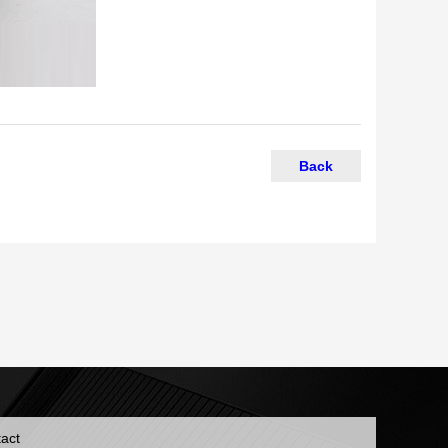
Back
act